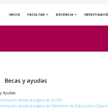
INICIO
FACULTAD
DOCENCIA
INVESTIGACI
Becas y ayudas
y Ayudas
formación desde la página de la UVA
formación desde la página del Ministerio de Educación y Depor