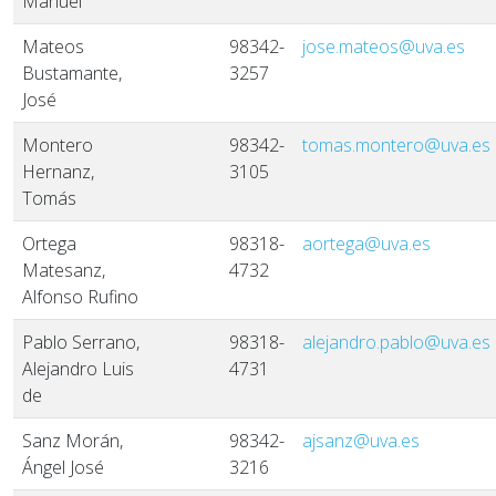
Manuel
Mateos
98342-
jose.mateos@uva.es
Bustamante,
3257
José
Montero
98342-
tomas.montero@uva.es
Hernanz,
3105
Tomás
Ortega
98318-
aortega@uva.es
Matesanz,
4732
Alfonso Rufino
Pablo Serrano,
98318-
alejandro.pablo@uva.es
Alejandro Luis
4731
de
Sanz Morán,
98342-
ajsanz@uva.es
Ángel José
3216