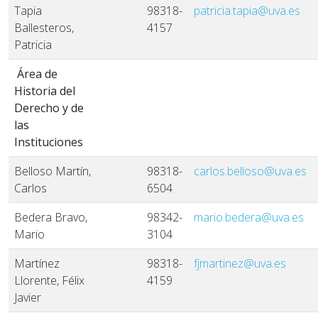
Tapia
98318-
patricia.tapia@uva.es
Ballesteros,
4157
Patricia
Área de
Historia del
Derecho y de
las
Instituciones
Belloso Martín,
98318-
carlos.belloso@uva.es
Carlos
6504
Bedera Bravo,
98342-
mario.bedera@uva.es
Mario
3104
Martínez
98318-
fjmartinez@uva.es
Llorente, Félix
4159
Javier