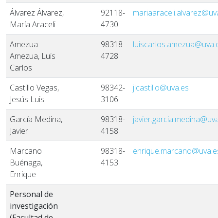
Álvarez Álvarez,
92118-
mariaaraceli.alvarez@uv
María Araceli
4730
Amezua
98318-
luiscarlos.amezua@uva.
Amezua, Luis
4728
Carlos
Castillo Vegas,
98342-
jlcastillo@uva.es
Jesús Luis
3106
García Medina,
98318-
javier.garcia.medina@uv
Javier
4158
Marcano
98318-
enrique.marcano@uva.e
Buénaga,
4153
Enrique
Personal de
investigación
(Facultad de