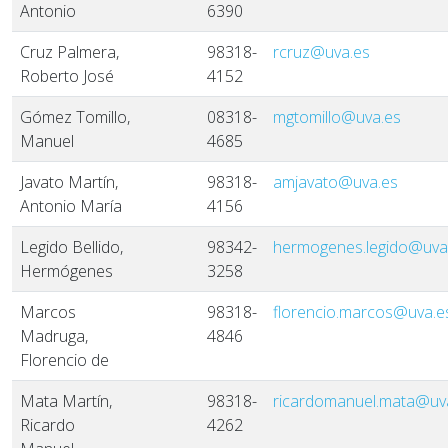
Antonio
6390
Cruz Palmera,
98318-
rcruz@uva.es
Roberto José
4152
Gómez Tomillo,
08318-
mgtomillo@uva.es
Manuel
4685
Javato Martín,
98318-
amjavato@uva.es
Antonio María
4156
Legido Bellido,
98342-
hermogenes.legido@uva
Hermógenes
3258
Marcos
98318-
florencio.marcos@uva.e
Madruga,
4846
Florencio de
Mata Martín,
98318-
ricardomanuel.mata@uv
Ricardo
4262