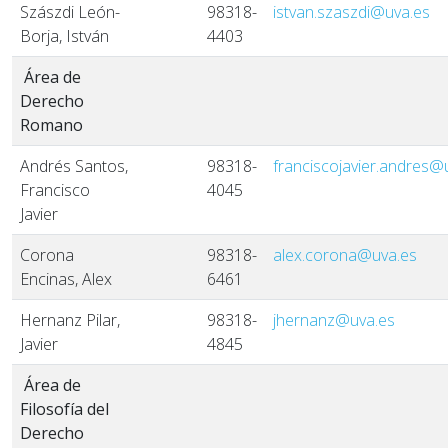
Szászdi León-
98318-
istvan.szaszdi@uva.es
Borja, István
4403
Área de
Derecho
Romano
Andrés Santos,
98318-
franciscojavier.andres@
Francisco
4045
Javier
Corona
98318-
alex.corona@uva.es
Encinas, Alex
6461
Hernanz Pilar,
98318-
jhernanz@uva.es
Javier
4845
Área de
Filosofía del
Derecho