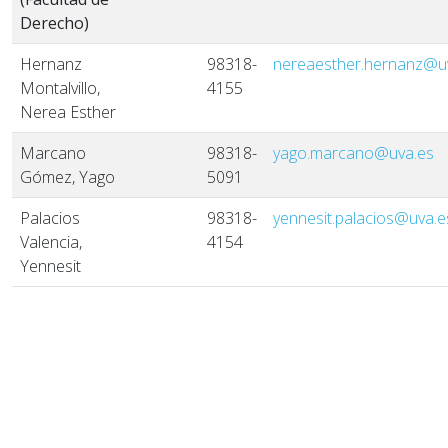
Derecho)
Hernanz
98318-
nereaesther.hernanz@u
Montalvillo,
4155
Nerea Esther
Marcano
98318-
yago.marcano@uva.es
Gómez, Yago
5091
Palacios
98318-
yennesit.palacios@uva.e
Valencia,
4154
Yennesit