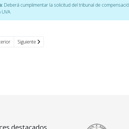
a:
Deberá cumplimentar la solicitud del tribunal de compensació
a UVA.
erior
Siguiente
ces destacados