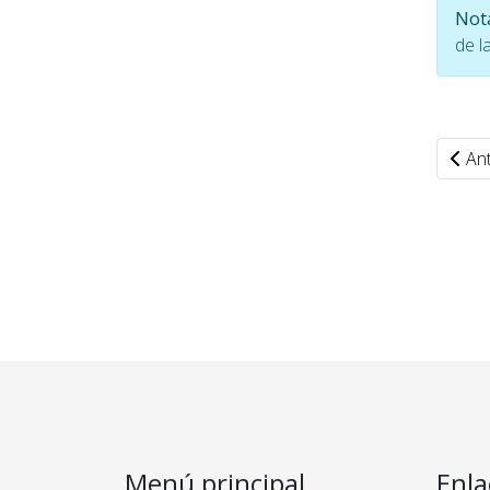
Not
de l
Ant
Menú principal
Enla