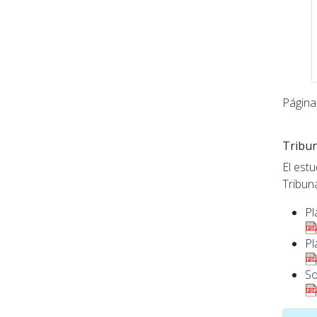
Página
Tribu
El est
Tribun
Pl
Pl
So