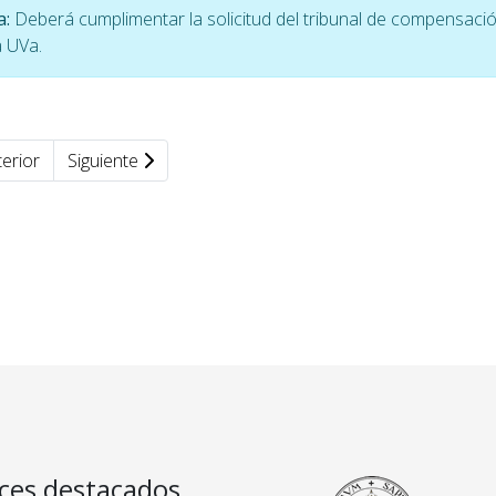
a:
Deberá cumplimentar la solicitud del tribunal de compensaci
a UVa.
erior
Siguiente
ces destacados