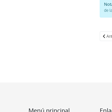
Not
de l
Ant
Menú principal
Enla