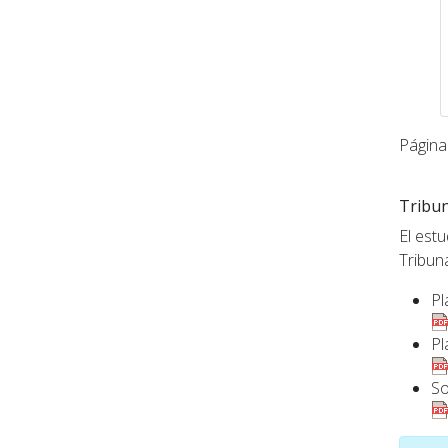
Página
Tribu
El est
Tribun
Pl
Pl
So